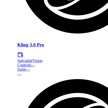
Kling 3.0 Pro
Spécialisé
Vision
Contexte
—
Sortie
—