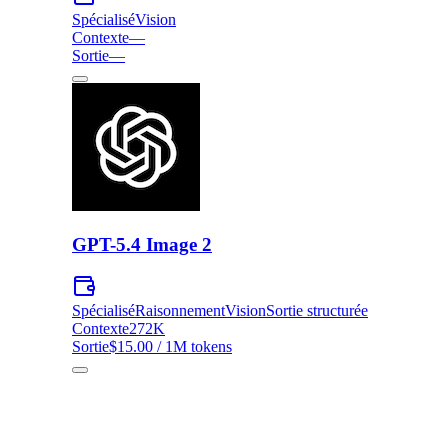
Spécialisé
Vision
Contexte
—
Sortie
—
GPT-5.4 Image 2
Spécialisé
Raisonnement
Vision
Sortie structurée
Contexte
272K
Sortie
$15.00 / 1M tokens