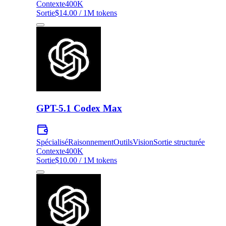
Contexte
400K
Sortie
$14.00 / 1M tokens
GPT-5.1 Codex Max
Spécialisé
Raisonnement
Outils
Vision
Sortie structurée
Contexte
400K
Sortie
$10.00 / 1M tokens