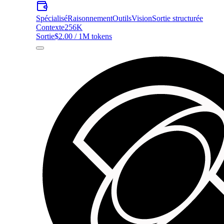
Spécialisé
Raisonnement
Outils
Vision
Sortie structurée
Contexte
256K
Sortie
$2.00 / 1M tokens