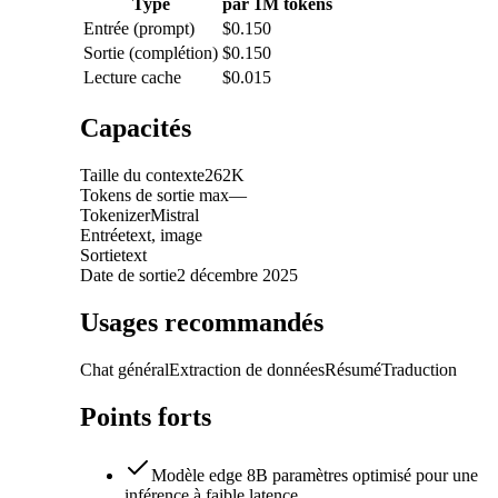
Type
par 1M tokens
Entrée (prompt)
$0.150
Sortie (complétion)
$0.150
Lecture cache
$0.015
Capacités
Taille du contexte
262K
Tokens de sortie max
—
Tokenizer
Mistral
Entrée
text, image
Sortie
text
Date de sortie
2 décembre 2025
Usages recommandés
Chat général
Extraction de données
Résumé
Traduction
Points forts
Modèle edge 8B paramètres optimisé pour une
inférence à faible latence