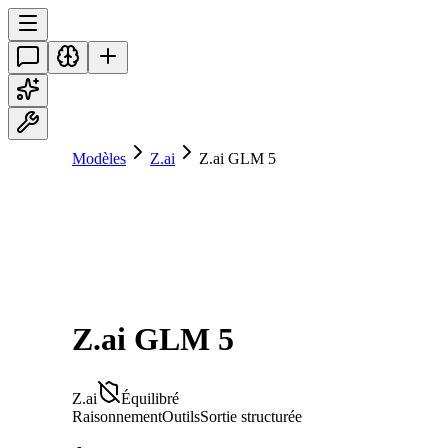
Modèles
Z.ai
Z.ai GLM 5
Z.ai GLM 5
Z.ai
Équilibré
Raisonnement
Outils
Sortie structurée