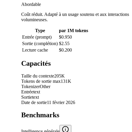
Abordable
Coût réduit. Adapté à un usage soutenu et aux interactions
volumineuses.
Type
par 1M tokens
Entrée (prompt)
$0.950
Sortie (complétion)
$2.55
Lecture cache
$0.200
Capacités
Taille du contexte
205K
Tokens de sortie max
131K
Tokenizer
Other
Entrée
text
Sortie
text
Date de sortie
11 février 2026
Benchmarks
Intelligence générale