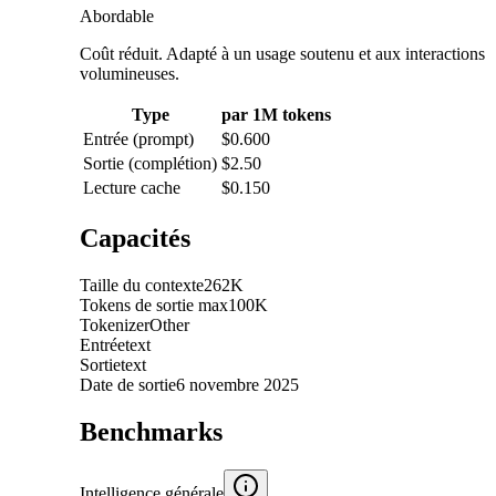
Abordable
Coût réduit. Adapté à un usage soutenu et aux interactions
volumineuses.
Type
par 1M tokens
Entrée (prompt)
$0.600
Sortie (complétion)
$2.50
Lecture cache
$0.150
Capacités
Taille du contexte
262K
Tokens de sortie max
100K
Tokenizer
Other
Entrée
text
Sortie
text
Date de sortie
6 novembre 2025
Benchmarks
Intelligence générale