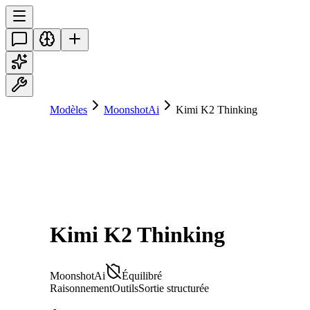
Modèles
MoonshotAi
Kimi K2 Thinking
Kimi K2 Thinking
MoonshotAi
Équilibré
Raisonnement
Outils
Sortie structurée