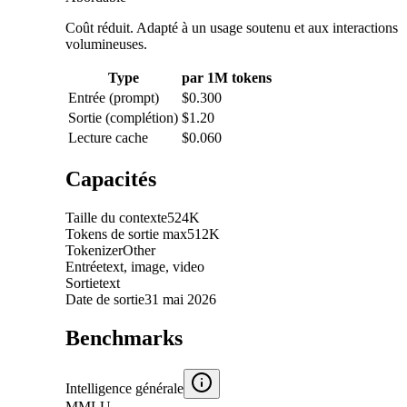
Coût réduit. Adapté à un usage soutenu et aux interactions
volumineuses.
Type
par 1M tokens
Entrée (prompt)
$0.300
Sortie (complétion)
$1.20
Lecture cache
$0.060
Capacités
Taille du contexte
524K
Tokens de sortie max
512K
Tokenizer
Other
Entrée
text, image, video
Sortie
text
Date de sortie
31 mai 2026
Benchmarks
Intelligence générale
MMLU