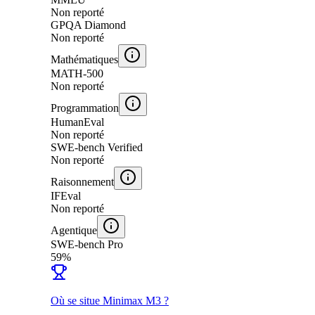
Non reporté
GPQA Diamond
Non reporté
Mathématiques
MATH-500
Non reporté
Programmation
HumanEval
Non reporté
SWE-bench Verified
Non reporté
Raisonnement
IFEval
Non reporté
Agentique
SWE-bench Pro
59%
Où se situe Minimax M3 ?