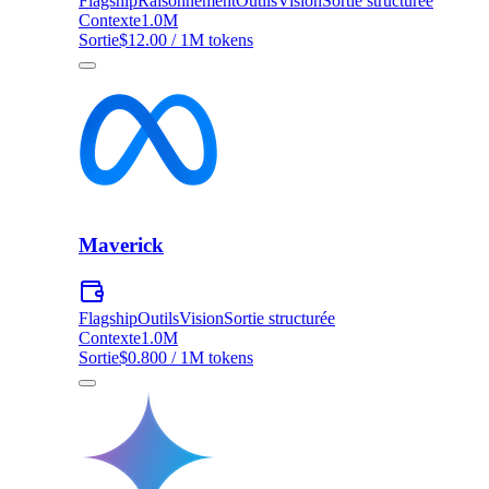
Flagship
Raisonnement
Outils
Vision
Sortie structurée
Contexte
1.0M
Sortie
$12.00 / 1M tokens
Maverick
Flagship
Outils
Vision
Sortie structurée
Contexte
1.0M
Sortie
$0.800 / 1M tokens